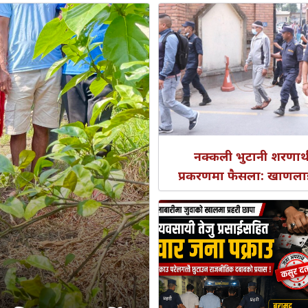
नक्कली भुटानी शरणार्थ
प्रकरणमा फैसला: खाणला
वर्ष, रायमाझीलाई ४ वर्ष 