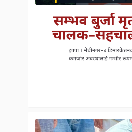
सम्भव बुर्जा म
चालक–सहचालकम
झापा । मेचीनगर–४ डिमारकेसनका ७
कमजोर अवस्थालाई गम्भीर रूपमा