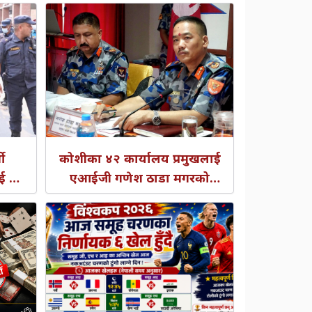
ी
कोशीका ४२ कार्यालय प्रमुखलाई
ई २
एआईजी गणेश ठाडा मगरको
कैद
निर्देशन