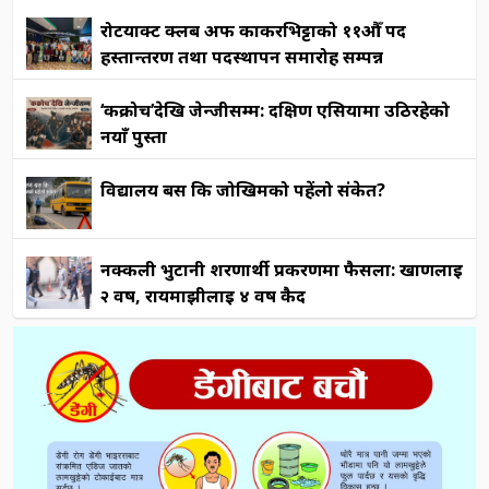
रोटर्याक्ट क्लब अफ काकरभिट्टाको ११औँ पद
हस्तान्तरण तथा पदस्थापन समारोह सम्पन्न
‘कक्रोच’देखि जेन्जीसम्म: दक्षिण एसियामा उठिरहेको
नयाँ पुस्ता
विद्यालय बस कि जोखिमको पहेंलो संकेत?
नक्कली भुटानी शरणार्थी प्रकरणमा फैसला: खाणलाई
२ वर्ष, रायमाझीलाई ४ वर्ष कैद