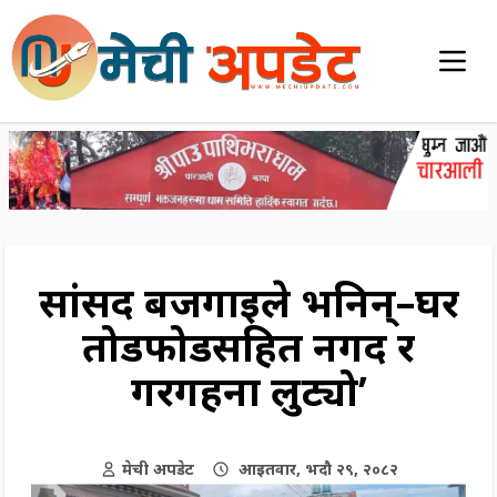
सांसद बजगाईले भनिन्–घर
तोडफोडसहित नगद र
गरगहना लुट्यो’
मेची अपडेट
आइतवार, भदौ २९, २०८२