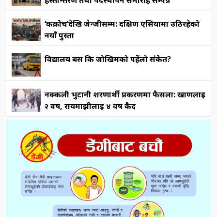
‘कक्रोच’देखि जेन्जीसम्म: दक्षिण एसियामा उठिरहेको
नयाँ पुस्ता
विद्यालय बस कि जोखिमको पहेंलो संकेत?
नक्कली भुटानी शरणार्थी प्रकरणमा फैसला: खाणलाई
२ वर्ष, रायमाझीलाई ४ वर्ष कैद