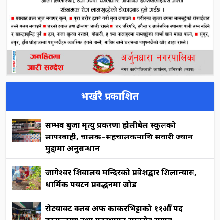
भर्खरै प्रकाशित
सम्भव बुर्जा मृत्यु प्रकरणः होलीबेल स्कुलको
लापरबाही, चालक–सहचालकमाथि सवारी ज्यान
मुद्दामा अनुसन्धान
जागेश्वर शिवालय मन्दिरको प्रवेशद्वार शिलान्यास,
धार्मिक पर्यटन प्रवर्द्धनमा जोड
रोटर्याक्ट क्लब अफ काकरभिट्टाको ११औँ पद
हस्तान्तरण तथा पदस्थापन समारोह सम्पन्न