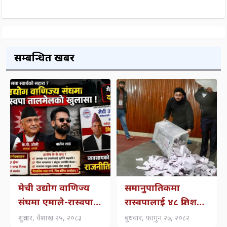
सम्बन्धित खबर
मेची उद्योग वाणिज्य
समानुपातिकमा
संघमा एमाले-रास्वपा
रास्वपालाई ४८ प्रतिशत
अप्राकृतिक गठजोड ।
मत, कुन-कुनले पाए
शुक्रवार, वैशाख २५, २०८३
बुधवार, फागुन २७, २०८२