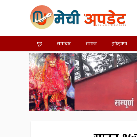
गृह
समाचार
समाज
हाम्रो झापा
साउन १५ः