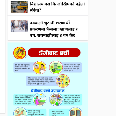
विद्यालय बस कि जोखिमको पहेंलो
संकेत?
नक्कली भुटानी शरणार्थी
प्रकरणमा फैसला: खाणलाई २
वर्ष, रायमाझीलाई ४ वर्ष कैद