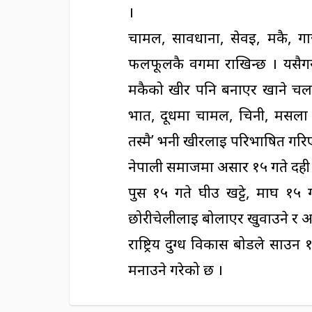
।
चामल, सावधाना, सेवई, मकै, ग
फलफूलकै वर्गमा राखिन्छ । यसैग
मकैको खीर पनि बनाएर खाने चलन
भात, दूधमा चामल, चिनी, मसला आ
तस्मै’ भनी खीरलाई परिभाषित गरि
नेपाली समाजमा असार १५ गते दही च
पुस १५ गते घीउ खट्टे, माघ १५ 
छोरीचेलीलाई बोलाएर खुवाउने र
राष्ट्रिय दुग्ध विकास बोर्डले सा
मनाउने गरेको छ ।