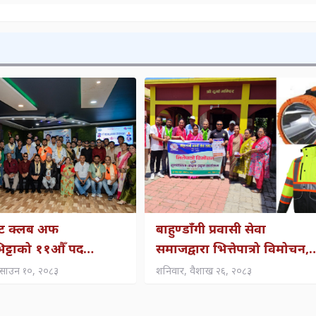
क्ट क्लब अफ
बाहुण्डाँगी प्रवासी सेवा
ट्टाको ११औँ पद
समाजद्वारा भित्तेपात्रो विमोचन,
्तरण तथा पदस्थापन
हात्तीपीडितलाई टर्चलाइट
साउन १०, २०८३
शनिवार, वैशाख २६, २०८३
सम्पन्न
वितरणदेखि अक्षय कोषसम्मका
योजना सार्वजनिक