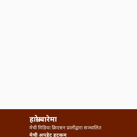
हाम्रो बारेमा
मेची मिडिया क्रिएसन प्रालीद्वारा सञ्चालित
मेची अपडेट डटकम