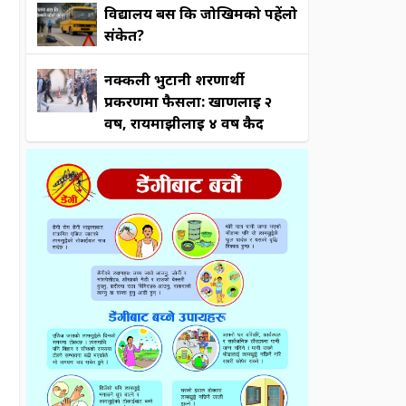
विद्यालय बस कि जोखिमको पहेंलो
संकेत?
नक्कली भुटानी शरणार्थी
प्रकरणमा फैसला: खाणलाई २
वर्ष, रायमाझीलाई ४ वर्ष कैद