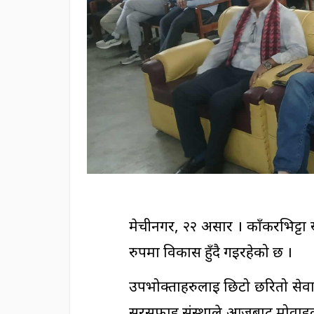
मेचीनगर, २२ असार । काँकरभिट्टा 
रुपमा विकास हुँदै गइरहेको छ ।
उपभोक्ताहरुलाई छिटो छरितो सेवा
सरसफाइ संस्थाले आजबाट मोवाइल 