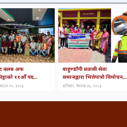
क्ट क्लब अफ
बाहुण्डाँगी प्रवासी सेवा
ट्टाको ११औँ पद
समाजद्वारा भित्तेपात्रो विमोचन,
्तरण तथा पदस्थापन
हात्तीपीडितलाई टर्चलाइट
साउन १०, २०८३
शनिवार, वैशाख २६, २०८३
सम्पन्न
वितरणदेखि अक्षय कोषसम्मका
योजना सार्वजनिक