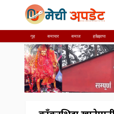
गृह
समाचार
समाज
हाम्रो झापा
काँकरभिट्टा खानेपान