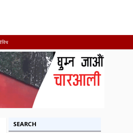
िविध
SEARCH