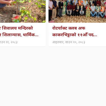
वर शिवालय मन्दिरको
रोटर्याक्ट क्लब अफ
वार शिलान्यास, धार्मिक
काकरभिट्टाको ११औँ पद
्रवर्द्धनमा जोड
हस्तान्तरण तथा पदस्थापन
साउन ११, २०८३
आइतवार, साउन १०, २०८३
समारोह सम्पन्न