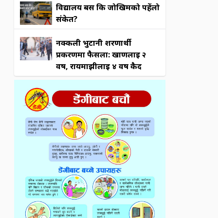
विद्यालय बस कि जोखिमको पहेंलो
संकेत?
नक्कली भुटानी शरणार्थी
प्रकरणमा फैसला: खाणलाई २
वर्ष, रायमाझीलाई ४ वर्ष कैद