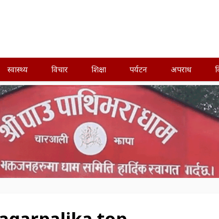
स्वास्थ्य
विचार
शिक्षा
पर्यटन
अपराध
व
agarpalika top