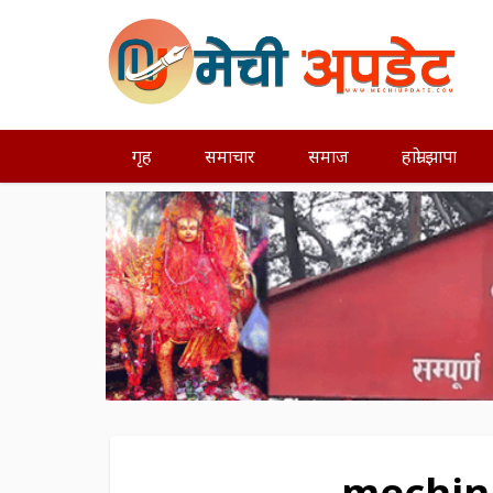
गृह
समाचार
समाज
हाम्रो झापा
mechin