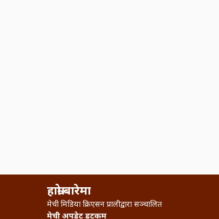
हाम्रो बारेमा
मेची मिडिया क्रिएसन प्रालीद्वारा सञ्चालित
मेची अपडेट डटकम