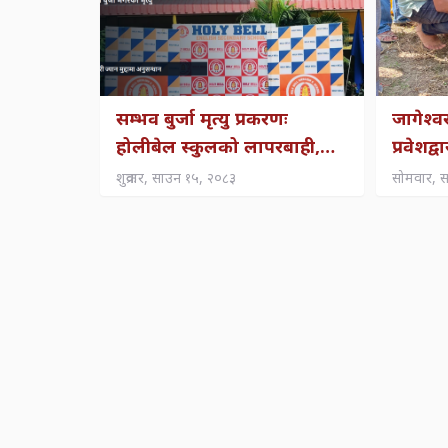
सम्भव बुर्जा मृत्यु प्रकरणः
जागेश्
होलीबेल स्कुलको लापरबाही,
प्रवेशद्
चालक–सहचालकमाथि सवारी
पर्यटन प
शुक्रवार, साउन १५, २०८३
सोमवार, 
ज्यान मुद्दामा अनुसन्धान