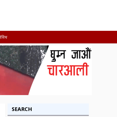
िविध
SEARCH