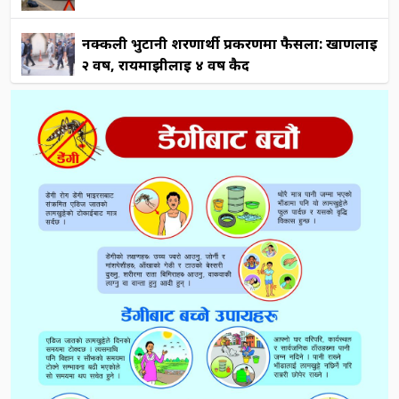
नक्कली भुटानी शरणार्थी प्रकरणमा फैसला: खाणलाई
२ वर्ष, रायमाझीलाई ४ वर्ष कैद