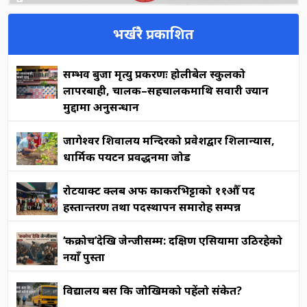
भर्खरै प्रकाशित
सम्भव बुर्जा मृत्यु प्रकरणः होलीबेल स्कुलको
लापरबाही, चालक–सहचालकमाथि सवारी ज्यान
मुद्दामा अनुसन्धान
जागेश्वर शिवालय मन्दिरको प्रवेशद्वार शिलान्यास,
धार्मिक पर्यटन प्रवर्द्धनमा जोड
रोटर्याक्ट क्लब अफ काकरभिट्टाको ११औँ पद
हस्तान्तरण तथा पदस्थापन समारोह सम्पन्न
‘कक्रोच’देखि जेन्जीसम्म: दक्षिण एसियामा उठिरहेको
नयाँ पुस्ता
विद्यालय बस कि जोखिमको पहेंलो संकेत?