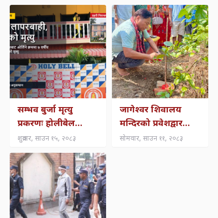
सम्भव बुर्जा मृत्यु
जागेश्वर शिवालय
प्रकरणः होलीबेल
मन्दिरको प्रवेशद्वार
स्कुलको लापरबाही,
शिलान्यास, धार्मिक
शुक्रवार, साउन १५, २०८३
सोमवार, साउन ११, २०८३
चालक–सहचालकमाथि
पर्यटन प्रवर्द्धनमा जोड
सवारी ज्यान मुद्दामा
अनुसन्धान