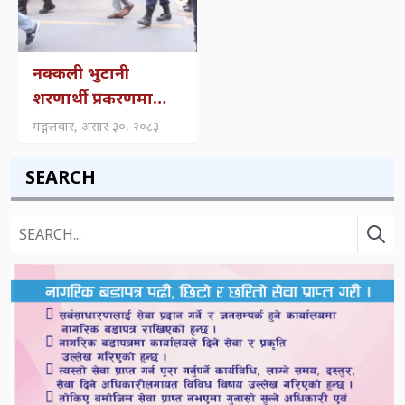
नक्कली भुटानी
शरणार्थी प्रकरणमा
फैसला: खाणलाई २
मङ्गलवार, असार ३०, २०८३
वर्ष, रायमाझीलाई ४
वर्ष कैद
SEARCH