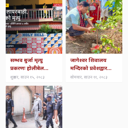
सम्भव बुर्जा मृत्यु
जागेश्वर शिवालय
प्रकरणः होलीबेल
मन्दिरको प्रवेशद्वार
स्कुलको लापरबाही,
शिलान्यास, धार्मिक
शुक्रवार, साउन १५, २०८३
सोमवार, साउन ११, २०८३
चालक–सहचालकमाथि
पर्यटन प्रवर्द्धनमा जोड
सवारी ज्यान मुद्दामा
अनुसन्धान