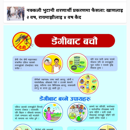
नक्कली भुटानी शरणार्थी प्रकरणमा फैसला: खाणलाई
२ वर्ष, रायमाझीलाई ४ वर्ष कैद