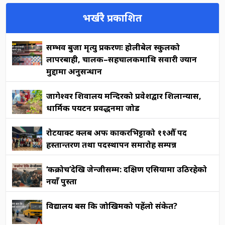
भर्खरै प्रकाशित
सम्भव बुर्जा मृत्यु प्रकरणः होलीबेल स्कुलको
लापरबाही, चालक–सहचालकमाथि सवारी ज्यान
मुद्दामा अनुसन्धान
जागेश्वर शिवालय मन्दिरको प्रवेशद्वार शिलान्यास,
धार्मिक पर्यटन प्रवर्द्धनमा जोड
रोटर्याक्ट क्लब अफ काकरभिट्टाको ११औँ पद
हस्तान्तरण तथा पदस्थापन समारोह सम्पन्न
‘कक्रोच’देखि जेन्जीसम्म: दक्षिण एसियामा उठिरहेको
नयाँ पुस्ता
विद्यालय बस कि जोखिमको पहेंलो संकेत?