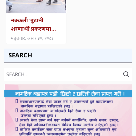
नक्कली भुटानी
शरणार्थी प्रकरणमा
फैसला: खाणलाई २
मङ्गलवार, असार ३०, २०८३
वर्ष, रायमाझीलाई ४
वर्ष कैद
SEARCH