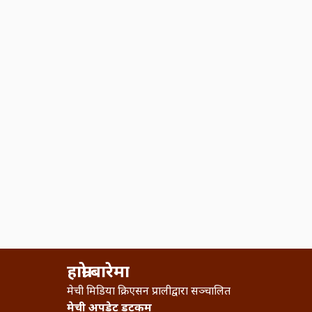
हाम्रो बारेमा
मेची मिडिया क्रिएसन प्रालीद्वारा सञ्चालित
मेची अपडेट डटकम