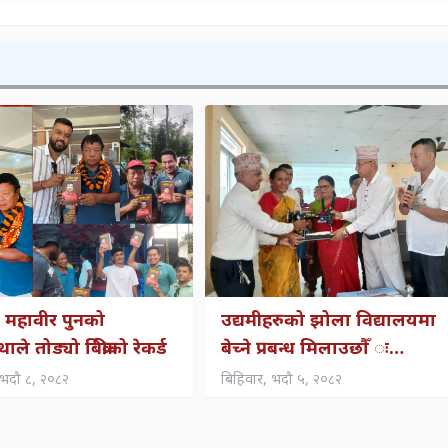
 महावीर पुनको
उद्यमीहरुको झोला विद्यालयमा
ले तोड्यो बिक्रीको रेकर्ड
बेच्ने प्रबन्ध मिलाउछौँ ः
नगरप्रमुख बुढाथोकी
भदौ ८, २०८२
बिहिवार, भदौ ५, २०८२