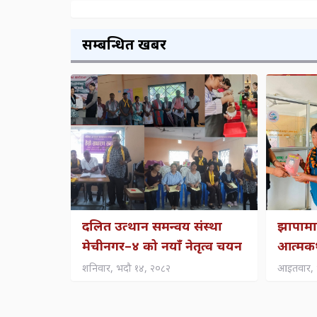
सम्बन्धित खबर
दलित उत्थान समन्वय संस्था
झापामा
मेचीनगर–४ को नयाँ नेतृत्व चयन
आत्मकथा
शनिवार, भदौ १४, २०८२
आइतवार, 