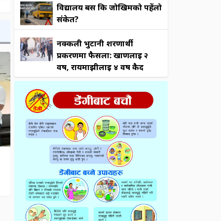
विद्यालय बस कि जोखिमको पहेंलो
संकेत?
नक्कली भुटानी शरणार्थी
प्रकरणमा फैसला: खाणलाई २
वर्ष, रायमाझीलाई ४ वर्ष कैद