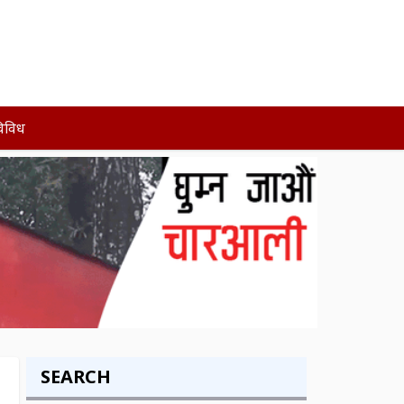
िविध
SEARCH