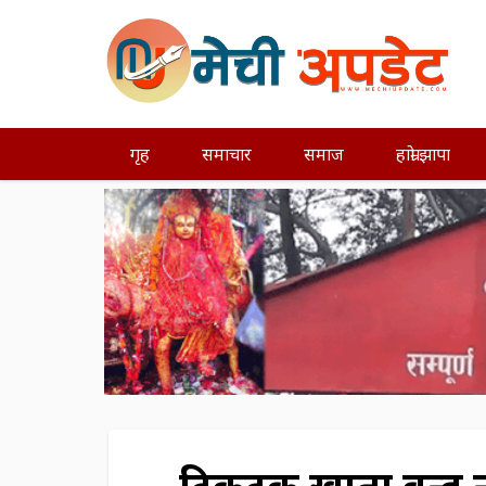
गृह
समाचार
समाज
हाम्रो झापा
टिकटक खाता बन्द नग