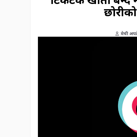
छोरीको 
मेची अपड