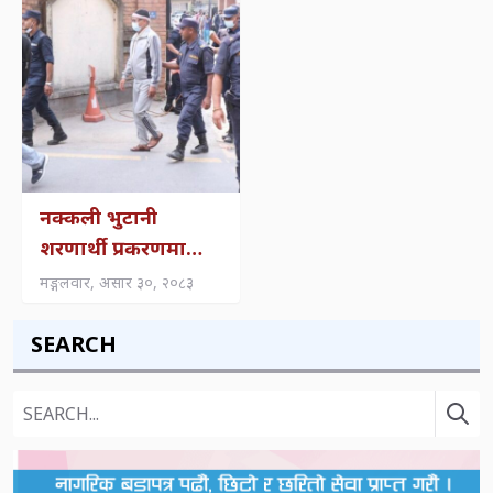
सवारी ज्यान मुद्दामा
अनुसन्धान
नक्कली भुटानी
शरणार्थी प्रकरणमा
फैसला: खाणलाई २
मङ्गलवार, असार ३०, २०८३
वर्ष, रायमाझीलाई ४
वर्ष कैद
SEARCH