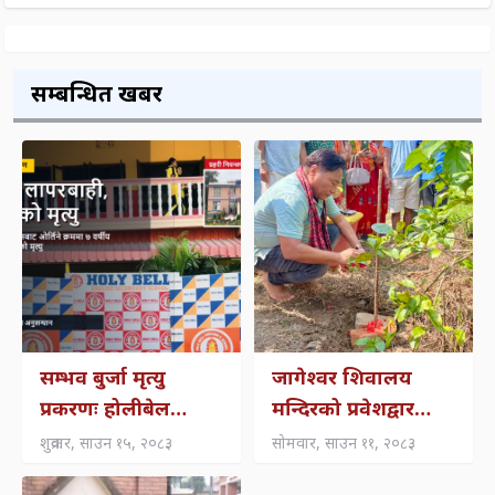
सम्बन्धित खबर
सम्भव बुर्जा मृत्यु
जागेश्वर शिवालय
प्रकरणः होलीबेल
मन्दिरको प्रवेशद्वार
स्कुलको लापरबाही,
शिलान्यास, धार्मिक
शुक्रवार, साउन १५, २०८३
सोमवार, साउन ११, २०८३
चालक–सहचालकमाथि
पर्यटन प्रवर्द्धनमा जोड