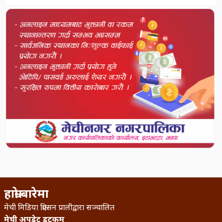
हाम्रो बारेमा
मेची मिडिया क्रिएसन प्रालीद्वारा सञ्चालित
मेची अपडेट डटकम