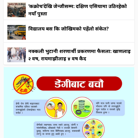
‘कक्रोच’देखि जेन्जीसम्म: दक्षिण एसियामा उठिरहेको
नयाँ पुस्ता
विद्यालय बस कि जोखिमको पहेंलो संकेत?
नक्कली भुटानी शरणार्थी प्रकरणमा फैसला: खाणलाई
२ वर्ष, रायमाझीलाई ४ वर्ष कैद