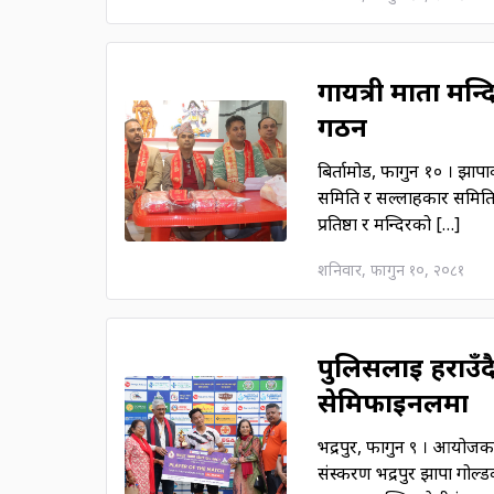
गायत्री माता मन
गठन
बिर्तामोड, फागुन १० । झापाक
समिति र सल्लाहकार समिति 
प्रतिष्ठा र मन्दिरको […]
शनिवार, फागुन १०, २०८१
पुलिसलाई हराउँदै
सेमिफाइनलमा
भद्रपुर, फागुन ९ । आयोजकक
संस्करण भद्रपुर झापा गोल्