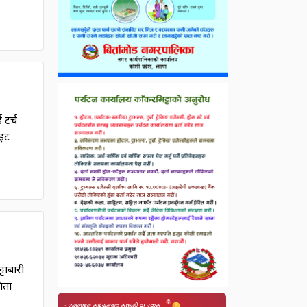
 टर्च
ाइट
्टाबारी
िता