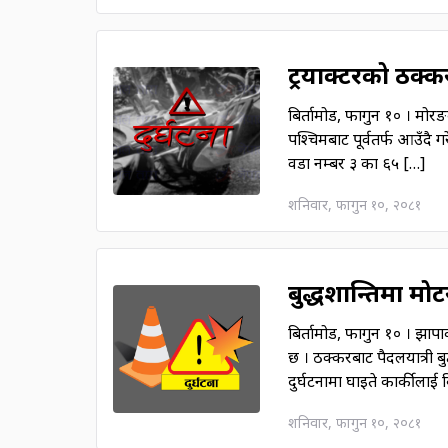
ट्रयाक्टरको ठक्कर
बिर्तामोड, फागुन १० । मोर
पश्चिमबाट पूर्वतर्फ आउँद
वडा नम्बर ३ का ६५ […]
शनिवार, फागुन १०, २०८१
बुद्धशान्तिमा म
बिर्तामोड, फागुन १० । झा
छ । ठक्करबाट पैदलयात्री बुद
दुर्घटनामा घाइते कार्कीलाई
शनिवार, फागुन १०, २०८१