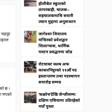
होलीबेल स्कुलको
लापरबाही, चालक–
सहचालकमाथि सवारी
ज्यान मुद्दामा अनुसन्धान
भद्रपुर
जागेश्वर शिवालय
 फाइनल
मन्दिरको प्रवेशद्वार
शिलान्यास, धार्मिक
पर्यटन प्रवर्द्धनमा जोड
रोटर्याक्ट क्लब अफ
काकरभिट्टाको ११औँ पद
हस्तान्तरण तथा पदस्थापन
समारोह सम्पन्न
एको छ ।
गडा भएको
‘कक्रोच’देखि जेन्जीसम्म:
दक्षिण एसियामा उठिरहेको
नयाँ पुस्ता