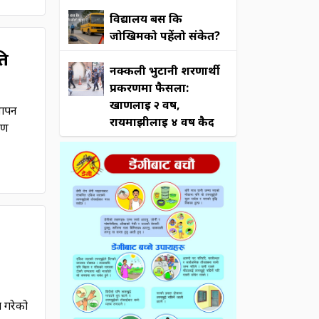
विद्यालय बस कि
जोखिमको पहेंलो संकेत?
ति
नक्कली भुटानी शरणार्थी
प्रकरणमा फैसला:
खाणलाई २ वर्ष,
्थापन
रायमाझीलाई ४ वर्ष कैद
ाण
श गरेको