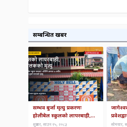
सम्बन्धित खबर
सम्भव बुर्जा मृत्यु प्रकरणः
जागेश्
होलीबेल स्कुलको लापरबाही,
प्रवेशद्
चालक–सहचालकमाथि सवारी
पर्यटन प
शुक्रवार, साउन १५, २०८३
सोमवार, 