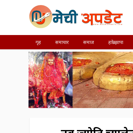
गृह
समाचार
समाज
हाम्रो झापा
नव ज्योति च्यालेन