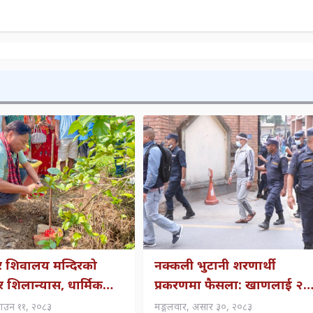
वर शिवालय मन्दिरको
नक्कली भुटानी शरणार्थी
वार शिलान्यास, धार्मिक
प्रकरणमा फैसला: खाणलाई २
्रवर्द्धनमा जोड
वर्ष, रायमाझीलाई ४ वर्ष कैद
साउन ११, २०८३
मङ्गलवार, असार ३०, २०८३