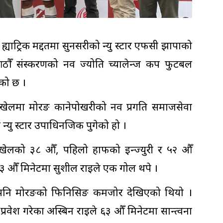
्याट्रिक मद्दतमा सुनसरीको न्यु स्टार एफसी झापाको
 आठौँ संस्करणको नव ज्योति च्यालेन्ज कप फुटबल
ेको छ ।
लमा मोरङ कानेपोखरीको नव प्रगति समाजसेवा
न्यु स्टार उपाधिनजिक पुगेको हो ।
ममा खेलको ३८ औँ, पहिलो हाफको इन्ज्युरी र ५२ औँ
 ७३ औँ मिनेटमा सुशील राईले एक गोल थपे ।
नाए पनि मोरङको फिनिसिङ कमजोर देखिएको थियो ।
्रवेश गरेका अस्बिन राईले ६३ औँ मिनेटमा सान्त्वना