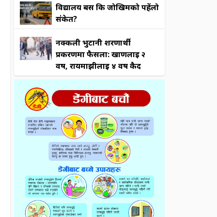
विद्यालय बस कि जोखिमको पहेंलो
संकेत?
नक्कली भुटानी शरणार्थी
प्रकरणमा फैसला: खाणलाई २
वर्ष, रायमाझीलाई ४ वर्ष कैद