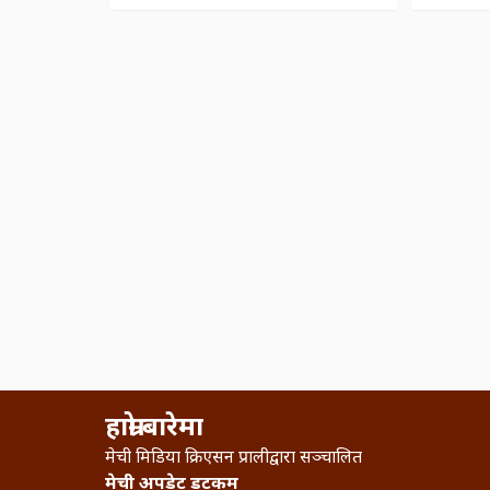
ज्यान मुद्दामा अनुसन्धान
हाम्रो बारेमा
मेची मिडिया क्रिएसन प्रालीद्वारा सञ्चालित
मेची अपडेट डटकम