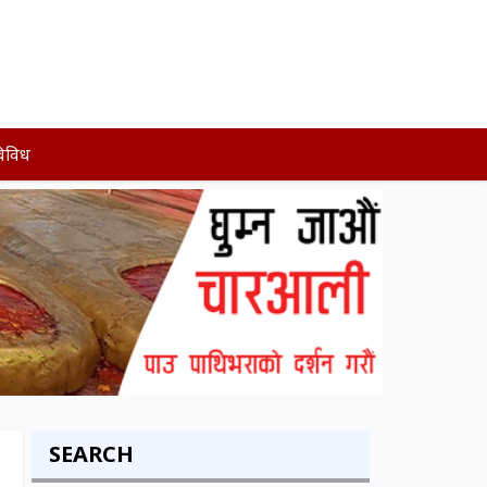
िविध
SEARCH