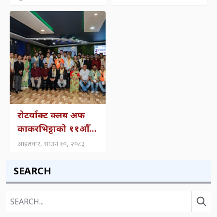
चालक–सहचालकमाथि
पर्यटन प्रवर्द्धनमा जोड
सवारी ज्यान मुद्दामा
अनुसन्धान
रोटर्याक्ट क्लब अफ
काकरभिट्टाको ११औँ
पद हस्तान्तरण तथा
आइतवार, साउन १०, २०८३
पदस्थापन समारोह
सम्पन्न
SEARCH