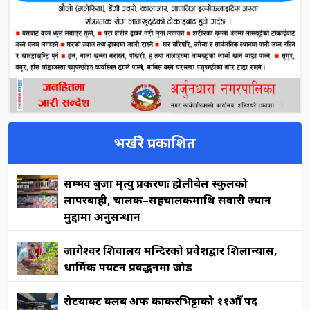
भर्खरै प्रकाशित
सम्भव बुर्जा मृत्यु प्रकरणः होलीबेल स्कुलको
लापरबाही, चालक–सहचालकमाथि सवारी ज्यान
मुद्दामा अनुसन्धान
जागेश्वर शिवालय मन्दिरको प्रवेशद्वार शिलान्यास,
धार्मिक पर्यटन प्रवर्द्धनमा जोड
रोटर्याक्ट क्लब अफ काकरभिट्टाको ११औँ पद