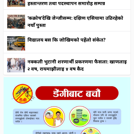
हस्तान्तरण तथा पदस्थापन समारोह सम्पन्न
‘कक्रोच’देखि जेन्जीसम्म: दक्षिण एसियामा उठिरहेको
नयाँ पुस्ता
विद्यालय बस कि जोखिमको पहेंलो संकेत?
नक्कली भुटानी शरणार्थी प्रकरणमा फैसला: खाणलाई
२ वर्ष, रायमाझीलाई ४ वर्ष कैद