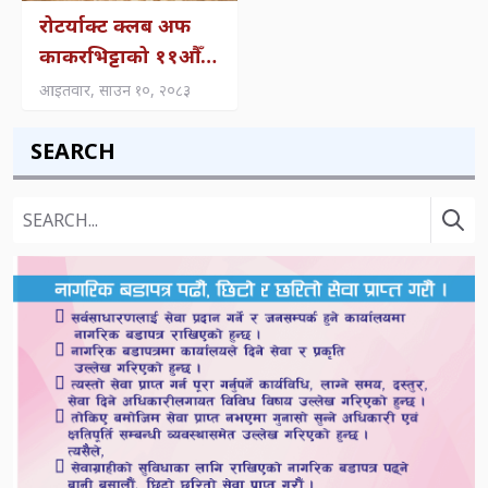
रोटर्याक्ट क्लब अफ
काकरभिट्टाको ११औँ
पद हस्तान्तरण तथा
आइतवार, साउन १०, २०८३
पदस्थापन समारोह
सम्पन्न
SEARCH