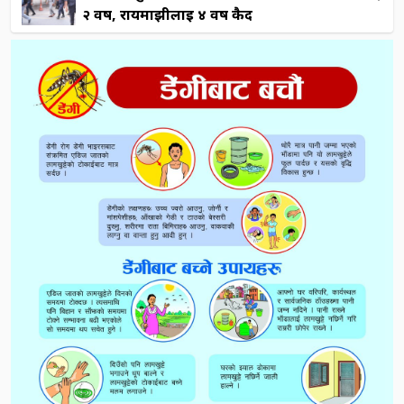
२ वर्ष, रायमाझीलाई ४ वर्ष कैद