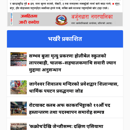
भर्खरै प्रकाशित
सम्भव बुर्जा मृत्यु प्रकरणः होलीबेल स्कुलको
लापरबाही, चालक–सहचालकमाथि सवारी ज्यान
मुद्दामा अनुसन्धान
जागेश्वर शिवालय मन्दिरको प्रवेशद्वार शिलान्यास,
धार्मिक पर्यटन प्रवर्द्धनमा जोड
रोटर्याक्ट क्लब अफ काकरभिट्टाको ११औँ पद
हस्तान्तरण तथा पदस्थापन समारोह सम्पन्न
‘कक्रोच’देखि जेन्जीसम्म: दक्षिण एसियामा